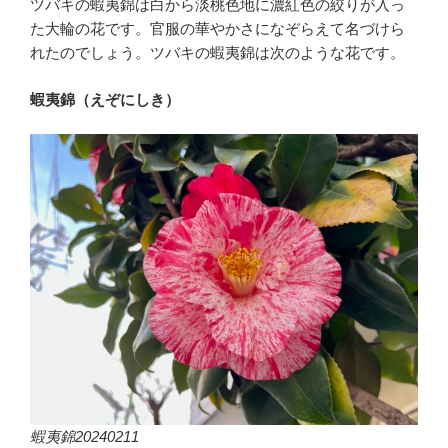
ツバキの蝦夷錦は白から淡桃色地に濃紅色の絞りが入っ
た大輪の花です。官服の華やかさになぞらえて名づけら
れたのでしょう。ツバキの蝦夷錦は次のような花です。
蝦夷錦（えぞにしき）
蝦夷錦20240211