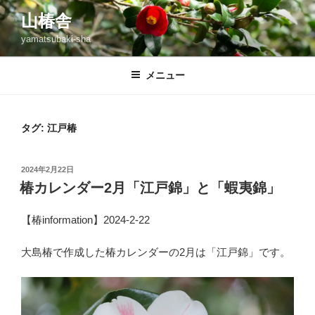
コ
山椿舎
ン
yamatsubaki-sha
テ
ン
ツ
メニュー
へ
ス
キ
タグ:
江戸椿
ッ
プ
投
2024年2月22日
稿
椿カレンダー2月「江戸錦」と「蝦夷錦」
日:
【椿information】2024-2-22
大島椿で作成した椿カレンダーの2月は「江戸錦」です。