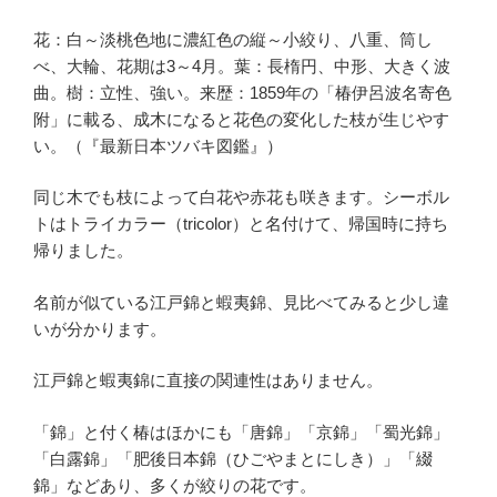
花：白～淡桃色地に濃紅色の縦～小絞り、八重、筒し
べ、大輪、花期は3～4月。葉：長楕円、中形、大きく波
曲。樹：立性、強い。来歴：1859年の「椿伊呂波名寄色
附」に載る、成木になると花色の変化した枝が生じやす
い。（『最新日本ツバキ図鑑』）
同じ木でも枝によって白花や赤花も咲きます。シーボル
トはトライカラー（tricolor）と名付けて、帰国時に持ち
帰りました。
名前が似ている江戸錦と蝦夷錦、見比べてみると少し違
いが分かります。
江戸錦と蝦夷錦に直接の関連性はありません。
「錦」と付く椿はほかにも「唐錦」「京錦」「蜀光錦」
「白露錦」「肥後日本錦（ひごやまとにしき）」「綴
錦」などあり、多くが絞りの花です。