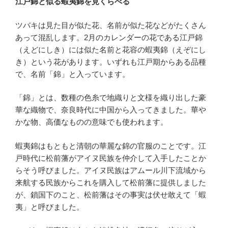
江戸錦と似る蝦夷錦を見くらべる
ツバキは見た目が似た花、名前が似た花などがたくさん
あって混乱します。2月のカレンダーの花である江戸錦
（えどにしき）には似た名前と花容の蝦夷錦（えぞにし
き）という花があります。いずれも江戸期からある品種
で、名前「錦」と入っています。
「錦」とは、数種の色糸で地織りと文様を織り出した豪
華な織物で、奈良時代に中国から入ってきました。華や
かな物、高価なものの意味でも使われます。
蝦夷錦はもともと清朝の華麗な錦の官服のことです。江
戸時代に松前藩がアイヌ民族を仲介して入手したことか
らそう呼びました。アイヌ民族はアムール川下流域から
来航する民族からこれを購入して松前藩に提供しました
が、鎖国下のこと、松前藩はその事実は伏せ敢えて「蝦
夷」と呼びました。