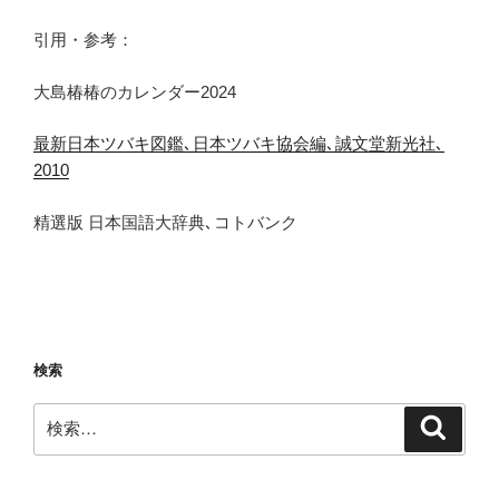
引用・参考：
大島椿椿のカレンダー2024
最新日本ツバキ図鑑､日本ツバキ協会編､誠文堂新光社､
2010
精選版 日本国語大辞典､コトバンク
検索
検
検
索
索: