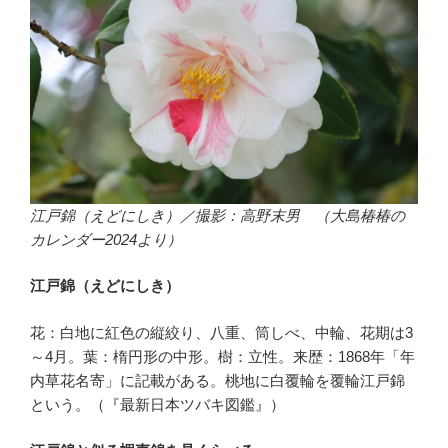
江戸錦（えどにしき）／撮影：高野末男 （大島椿椿の
カレンダー2024より）
江戸錦（えどにしき）
花：白地に紅色の縦絞り、八重、筒しべ、中輪、花期は3
～4月。葉：楕円形の中形。樹：立性。来歴：1868年「年
内草花名寄」に記載がある。桃地に白覆輪を覆輪江戸錦
という。（『最新日本ツバキ図鑑』）