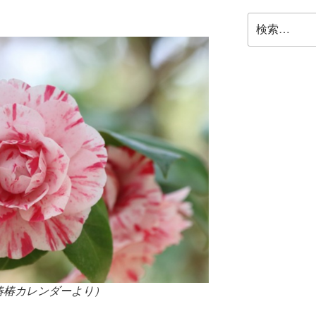
検
索:
椿椿カレンダーより）