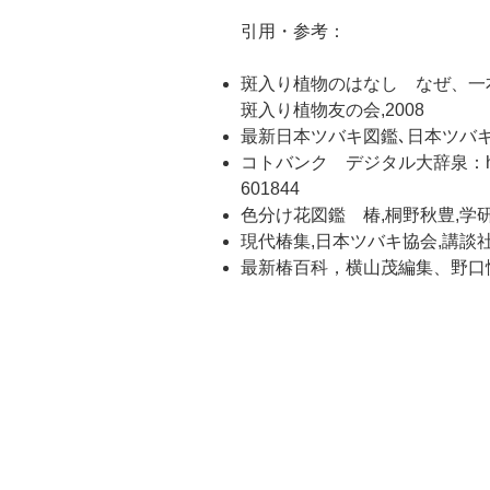
引用・参考：
斑入り植物のはなし なぜ、一
斑入り植物友の会,2008
最新日本ツバキ図鑑､日本ツバキ
コトバンク デジタル大辞泉：https://
601844
色分け花図鑑 椿,桐野秋豊,学研,
現代椿集,日本ツバキ協会,講談社,
最新椿百科，横山茂編集、野口慎