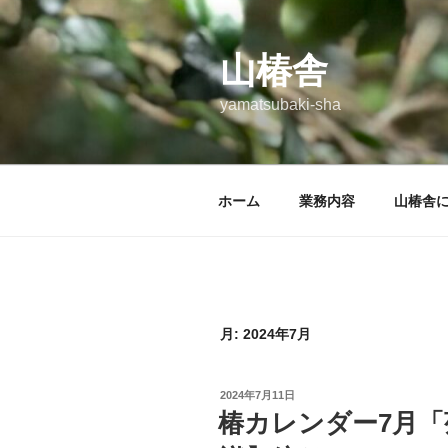
コ
ン
テ
山椿舎
ン
yamatsubaki-sha
ツ
へ
ス
キ
ホーム
業務内容
山椿舎
ッ
プ
月:
2024年7月
投
2024年7月11日
稿
椿カレンダー7月
日: