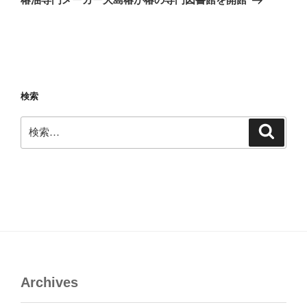
投
ー
稿
シ
ョ
ン
検索
検
検
索
索:
Archives