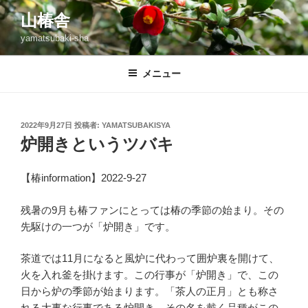
コ
山椿舎
ン
yamatsubaki-sha
テ
ン
ツ
メニュー
へ
ス
キ
投
2022年9月27日
投稿者:
YAMATSUBAKISYA
稿
ッ
炉開きというツバキ
日:
プ
【椿information】2022-9-27
残暑の9月も椿ファンにとっては椿の季節の始まり。その
先駆けの一つが「炉開き」です。
茶道では11月になると風炉に代わって囲炉裏を開けて、
火を入れ釜を掛けます。この行事が「炉開き」で、この
日から炉の季節が始まります。「茶人の正月」とも称さ
れる大事な行事である炉開き、その名を戴く品種がこの