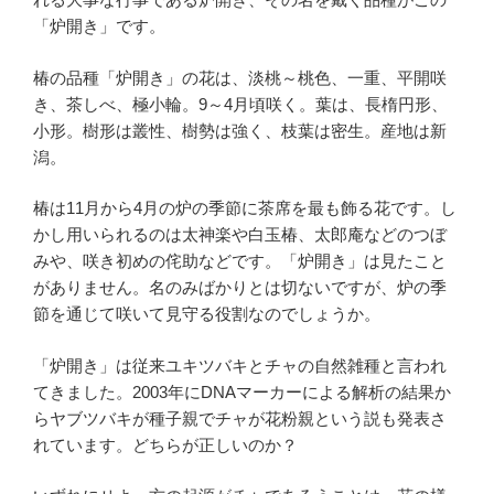
「炉開き」です。
椿の品種「炉開き」の花は、淡桃～桃色、一重、平開咲
き、茶しべ、極小輪。9～4月頃咲く。葉は、長楕円形、
小形。樹形は叢性、樹勢は強く、枝葉は密生。産地は新
潟。
椿は11月から4月の炉の季節に茶席を最も飾る花です。し
かし用いられるのは太神楽や白玉椿、太郎庵などのつぼ
みや、咲き初めの侘助などです。「炉開き」は見たこと
がありません。名のみばかりとは切ないですが、炉の季
節を通じて咲いて見守る役割なのでしょうか。
「炉開き」は従来ユキツバキとチャの自然雑種と言われ
てきました。2003年にDNAマーカーによる解析の結果か
らヤブツバキが種子親でチャが花粉親という説も発表さ
れています。どちらが正しいのか？