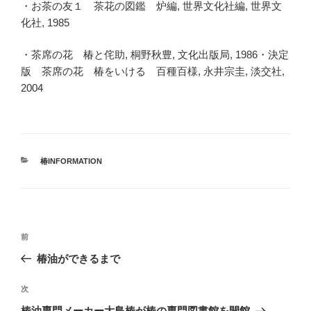
・お茶の友１ 茶花の図鑑 炉編, 世界文化社編, 世界文
化社, 1985
・茶席の花 椿と侘助, 桐野秋豊, 文化出版局, 1986・決定
版 茶席の花 椿をいける 百種百様, 永井宗圭, 淡交社,
2004
カ
椿INFORMATION
テ
ゴ
リ
ー
投
前
前
稿
の
椿油ができるまで
ナ
投
ビ
稿
次
次
ゲ
の
椿油専門メーカー大島椿が椿の専門図書館を開館